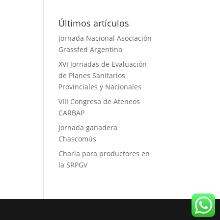
Últimos artículos
Jornada Nacional Asociación
Grassfed Argentina
XVI Jornadas de Evaluación
de Planes Sanitarios
Provinciales y Nacionales
VIII Congreso de Ateneos
CARBAP
Jornada ganadera
Chascomús
Charla para productores en
la SRPGV