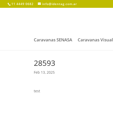
11 4449 0682
info@identag.com.ar
Caravanas SENASA
Caravanas Visua
28593
Feb 13, 2025
test