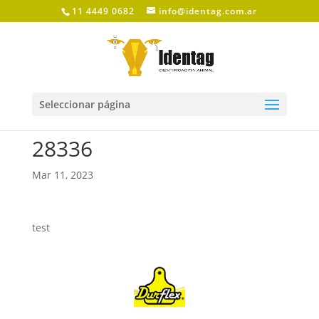
11 4449 0682
info@identag.com.ar
Seleccionar página
28336
Mar 11, 2023
test