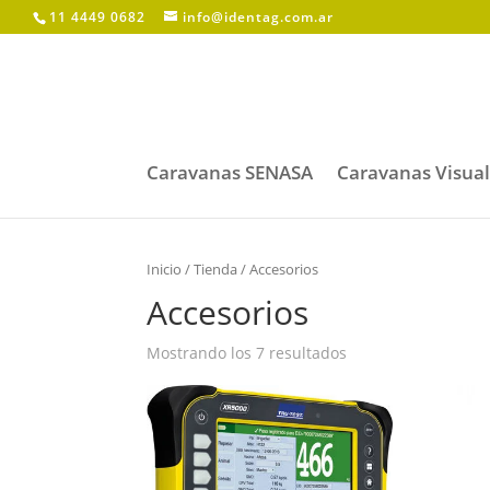
11 4449 0682
info@identag.com.ar
Caravanas SENASA
Caravanas Visua
Inicio
/
Tienda
/ Accesorios
Accesorios
Mostrando los 7 resultados