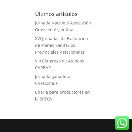
Últimos artículos
Jornada Nacional Asociación
Grassfed Argentina
XVI Jornadas de Evaluación
de Planes Sanitarios
Provinciales y Nacionales
VIII Congreso de Ateneos
CARBAP
Jornada ganadera
Chascomús
Charla para productores en
la SRPGV