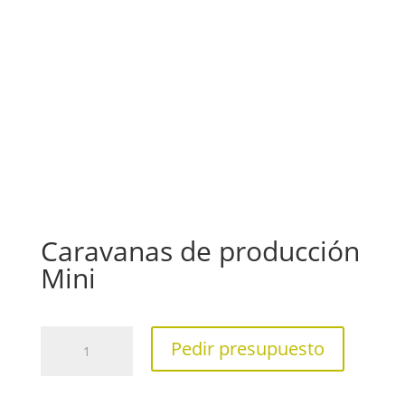
Caravanas de producción
Mini
Caravanas
Pedir presupuesto
de
producción
Mini